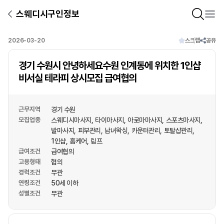
스웨디시구인정보
2026-03-20
스크랩
공유
경기 수원시 안녕하세요수원 인계동에 위치한 1인샵
비서실 테라피 상시모집 급여협의
근무지역
경기 수원
모집업종
스웨디시마사지
타이마사지
아로마마사지
스포츠마사지
발마사지
피부관리
남녀왁싱
카운터관리
토탈샵관리
1인샵
홈케어
림프
급여조건
급여협의
고용형태
협의
경력조건
무관
연령조건
50세 이하
성별조건
무관
상호명