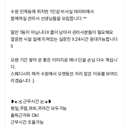
수원 인계동에 위치한 1인샵 비서실 테라피에서
함께하실 관리사 선생님들을 모집합니다 ^^
말만 1등이 아닙니다!! 콜이 남아서 관리사분들이 필요해요
깔끔한 시설 일에 미쳐있는 실장진 !! 24시간 응대가능합니다
!!
오랜 기간 쌓아 온 좋은 이미지로 매너 단골 손님 다수 계십니
다.
스웨디시의 메카 수원에서 오랫동안 자리 잡은 이유를 보여드
리겠습니다 :)
❥๑:≾ ​근무시간 ≿:๑❥
평일,주말,파트,주야간 모두가능
출퇴근자유 Ok!
근무시간 조율가능