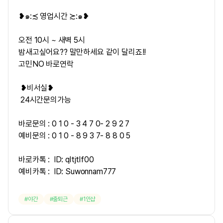
❥๑:≾ 영업시간 ≿:๑❥
오전 10시 ~ 새벽 5시
밤새고싶어요?? 말만하세요 같이 달리죠!!
고민NO 바로연락
❥비서실❥
24시간문의가능
바로문의 : 0 1 0 - 3 4 7 0- 2 9 2 7
예비문의 : 0 1 0 - 8 9 3 7- 8 8 0 5
바로카톡 : ID: qltjtlf00
예비카톡 : ID: Suwonnam777
야간
출퇴근
1인샵