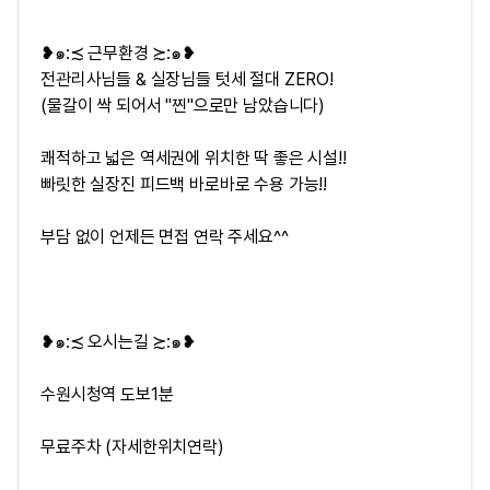
❥๑:≾ ​근무환경 ≿:๑❥
전관리사님들 & 실장님들 텃세 절대 ZERO!
(물갈이 싹 되어서 "찐"으로만 남았습니다)
쾌적하고 넓은 역세권에 위치한 딱 좋은 시설!!
빠릿한 실장진 피드백 바로바로 수용 가능!!
부담 없이 언제든 면접 연락 주세요^^
❥๑:≾ ​오시는길 ≿:๑❥
수원시청역 도보1분
무료주차 (자세한위치연락)