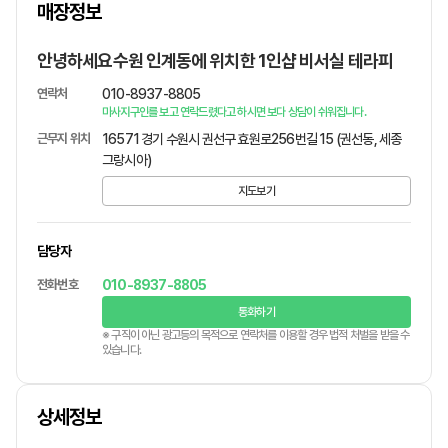
매장정보
1
/
1
안녕하세요수원 인계동에 위치한 1인샵 비서실 테라피
연락처
010-8937-8805
마사지구인를 보고 연락드렸다고 하시면 보다 상담이 쉬워집니다.
근무지 위치
16571 경기 수원시 권선구 효원로256번길 15 (권선동, 세종
그랑시아)
지도보기
담당자
전화번호
010-8937-8805
통화하기
※ 구직이 아닌 광고등의 목적으로 연락처를 이용할 경우 법적 처벌을 받을 수
있습니다.
상세정보