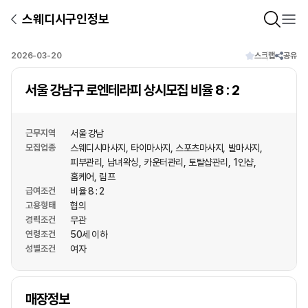
스웨디시구인정보
2026-03-20
스크랩
공유
서울 강남구 로엔테라피 상시모집 비율 8 : 2
근무지역
서울 강남
모집업종
스웨디시마사지
타이마사지
스포츠마사지
발마사지
피부관리
남녀왁싱
카운터관리
토탈샵관리
1인샵
홈케어
림프
급여조건
비율 8 : 2
고용형태
협의
경력조건
무관
연령조건
50세 이하
성별조건
여자
상호명
매장정보
1
/
1