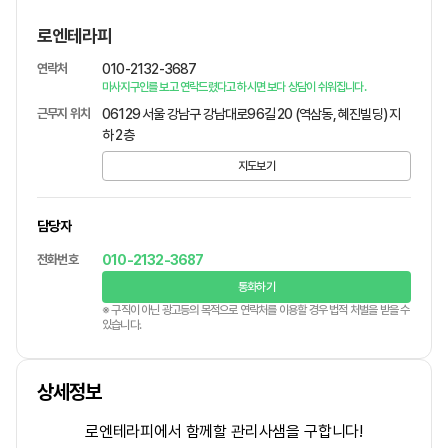
로엔테라피
연락처
010-2132-3687
마사지구인를 보고 연락드렸다고 하시면 보다 상담이 쉬워집니다.
근무지 위치
06129 서울 강남구 강남대로96길 20 (역삼동, 혜진빌딩) 지
하 2층
지도보기
담당자
전화번호
010-2132-3687
통화하기
※ 구직이 아닌 광고등의 목적으로 연락처를 이용할 경우 법적 처벌을 받을 수
있습니다.
상세정보
로엔테라피에서 함께할 관리사샘을 구합니다!