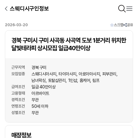
스웨디시구인정보
2026-03-20
스크랩
공유
경북 구미시 구미 사곡동 사곡역 도보 1분거리 위치한
달빛테라피 상시모집 일급40만이상
근무지역
경북 구미
모집업종
스웨디시마사지
타이마사지
아로마마사지
피부관리
남녀왁싱
토탈샵관리
1인샵
홈케어
림프
급여조건
일급 40만이상
고용형태
아르바이트
경력조건
무관
연령조건
50세 이하
성별조건
무관
상호명
매장정보
1
/
1