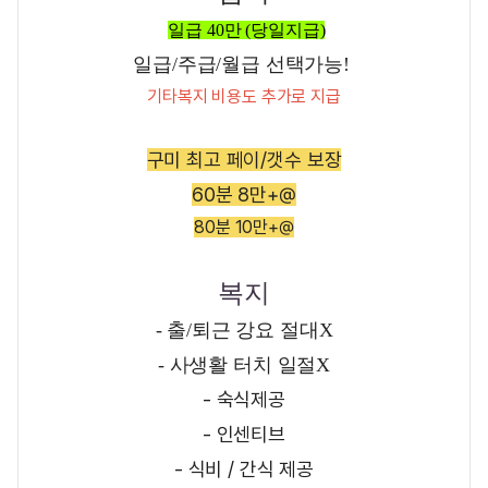
일급 40만 (당일지급)
일급/주급/월급 선택가능!
기타복지 비용도 추가로 지급
구미 최고 페이/갯수 보장
60분 8만+@
80분 10만+@
복지
- 출/퇴근 강요 절대X
- 사생활 터치 일절X
- 숙식제공
- 인센티브
- 식비 / 간식 제공