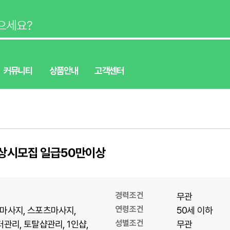
커뮤니티
상품안내
고객센터
 상시모집 일급50만이상
경력조건
무관
연령조건
마사지
스포츠마사지
50세 이하
성별조건
터관리
토탈샵관리
1인샵
무관