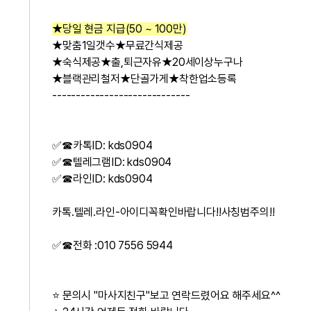
★당일 현금 지급(50 ~ 100만)
★맞춤1일갯수★무료간식제공
★숙식제공★출,퇴근자유★20세이상누구나
★블랙관리철저★단골가게★착한업소등록
-----------------------------
✅☎카톡ID: kds0904
✅☎텔레그램ID: kds0904
✅☎라인ID: kds0904
카톡.텔레.라인-아이디꼭확인바랍니다!!사칭범주의!!
✅☎전화 :010 7556 5944
⭐ 문의시 "마사지친구"보고 연락드렸어요 해주세요^^