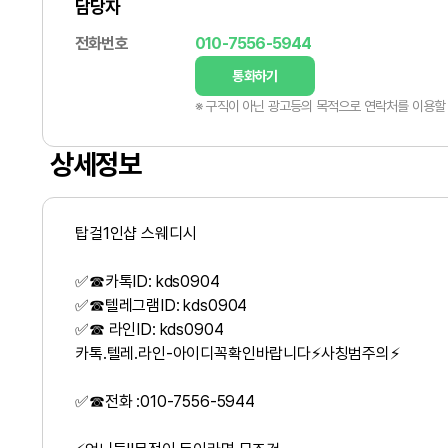
담당자
전화번호
010-7556-5944
통화하기
※ 구직이 아닌 광고등의 목적으로 연락처를 이용할 
상세정보
탑걸1인샵 스웨디시
✅☎카톡ID: kds0904
✅☎텔레그램ID: kds0904
✅☎ 라인ID: kds0904
카톡.텔레.라인-아이디꼭확인바랍니다⚡사칭범주의⚡
✅☎전화 :010-7556-5944