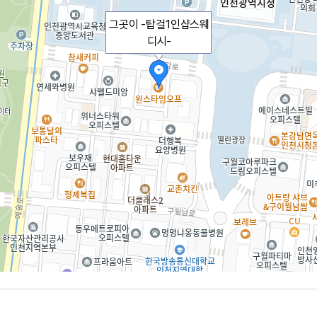
그곳이 -탑걸1인샵스웨
디시-