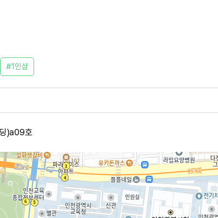
1인샵
딩)a09호