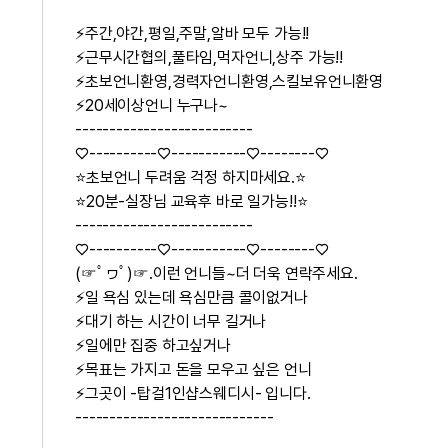
⚡주간,야간,평일,주말,알바 모두 가능!!
⚡근무시간협의,풀타임,먹자언니,상주 가능!!
⚡초보언니환영,경력자언니환영,스킬보유언니환영
⚡20세이상언니 누구나~
--------------------------
♡----------♡-----------♡--------♡
⭐초보언니 두려움 걱정 하지마세요.⭐
⭐20분-실장님 교육후 바로 일가능!!⭐
--------------------------
♡----------♡-----------♡--------♡
(☞ﾟヮﾟ)☞.이런 언니들~더 더욱 연락주세요.
⚡일 욕심 있는데 욕심만큼 콜이없거나
⚡대기 하는 시간이 너무 길거나
⚡일에만 집중 하고싶거나
⚡목표는 가지고 돈을 모우고 싶은 언니
⚡그곳이 -탑걸1인샵스웨디시- 입니다.
-----------------------------