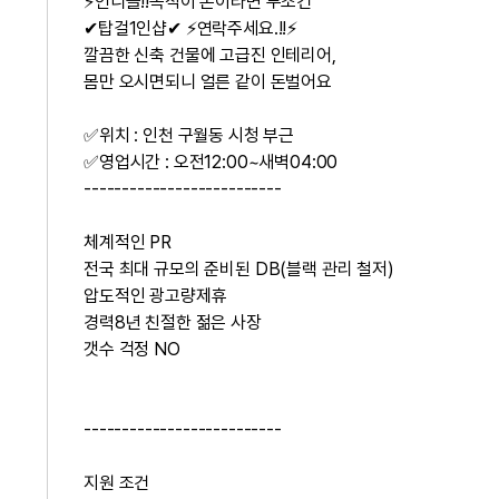
⚡언니들!!목적이 돈이라면 무조건
✔탑걸1인샵✔ ⚡연락주세요.!!⚡
깔끔한 신축 건물에 고급진 인테리어,
몸만 오시면되니 얼른 같이 돈벌어요
✅위치 : 인천 구월동 시청 부근
✅영업시간 : 오전12:00~새벽04:00
--------------------------
체계적인 PR
전국 최대 규모의 준비된 DB(블랙 관리 철저)
압도적인 광고량제휴
경력8년 친절한 젊은 사장
갯수 걱정 NO
--------------------------
지원 조건