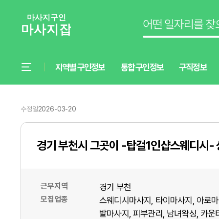
지역별 구인정보
통합 구인정보
구직정보
수정일
2026-03-20
경기 부천시 그곳이 -탑걸1인샵스웨디시-
근무지역
경기 부천
모집업종
스웨디시마사지
타이마사지
아로마
발마사지
피부관리
남녀왁싱
카운