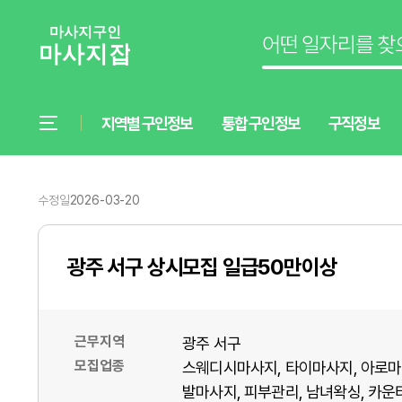
지역별 구인정보
통합 구인정보
구직정보
수정일
2026-03-20
광주 서구 상시모집 일급50만이상
근무지역
광주 서구
모집업종
스웨디시마사지
타이마사지
아로마
발마사지
피부관리
남녀왁싱
카운