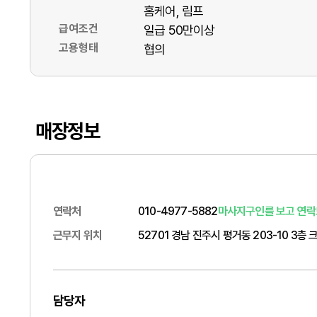
홈케어
림프
급여조건
일급 50만이상
고용형태
협의
매장정보
연락처
010-4977-5882
마사지구인를 보고 연락
근무지 위치
52701 경남 진주시 평거동 203-10 3층 
담당자