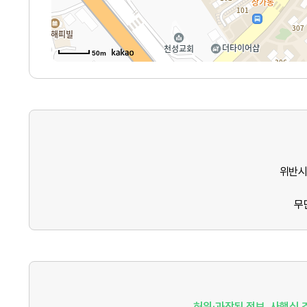
50m
위반시
무
허위·과장된 정보, 사행심 