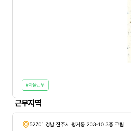
자율근무
근무지역
52701 경남 진주시 평거동 203-10 3층 크림