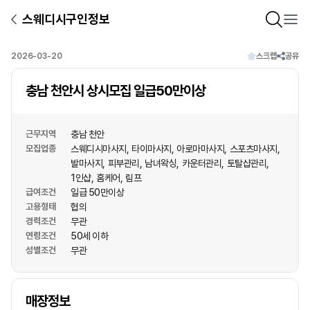
스웨디시구인정보
2026-03-20
스크랩
공유
충남 천안시 상시모집 일급50만이상
근무지역
충남 천안
모집업종
스웨디시마사지
타이마사지
아로마마사지
스포츠마사지
발마사지
피부관리
남녀왁싱
카운터관리
토탈샵관리
1인샵
홈케어
림프
급여조건
일급 50만이상
고용형태
협의
경력조건
무관
연령조건
50세 이하
성별조건
무관
상호명
매장정보
1
/
1