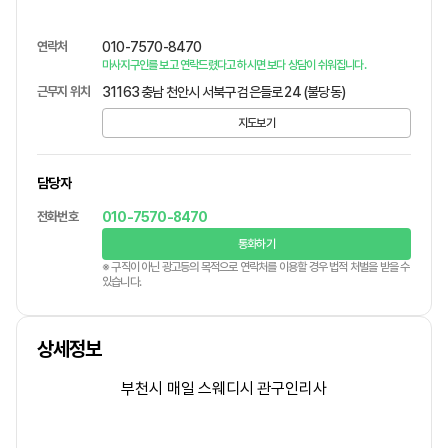
연락처
010-7570-8470
마사지구인를 보고 연락드렸다고 하시면 보다 상담이 쉬워집니다.
근무지 위치
31163 충남 천안시 서북구 검은들로 24 (불당동)
지도보기
담당자
전화번호
010-7570-8470
통화하기
※ 구직이 아닌 광고등의 목적으로 연락처를 이용할 경우 법적 처벌을 받을 수
있습니다.
상세정보
부천시 매일 스웨디시 관
구인
리사