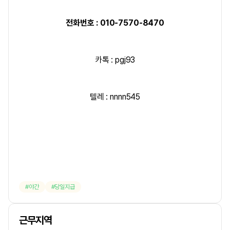
전화번호 : 010-7570-8470
카톡 : pgj93
텔레 : nnnn545
야간
당일지급
근무지역