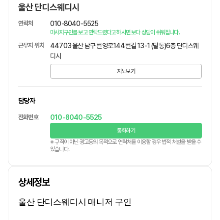
울산 단디스웨디시
연락처
010-8040-5525
마사지구인를 보고 연락드렸다고 하시면 보다 상담이 쉬워집니다.
근무지 위치
44703 울산 남구 번영로144번길 13-1 (달동)6층 단디스웨
디시
지도보기
담당자
전화번호
010-8040-5525
통화하기
※ 구직이 아닌 광고등의 목적으로 연락처를 이용할 경우 법적 처벌을 받을 수
있습니다.
상세정보
울산 단디스웨디시 매니저 구인