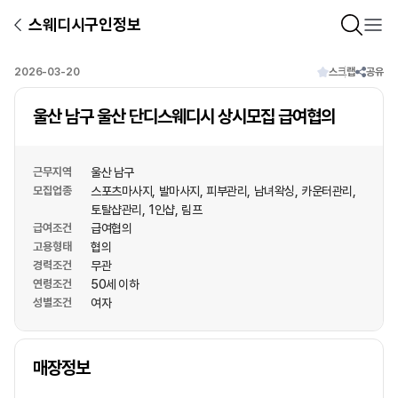
스웨디시구인정보
2026-03-20
스크랩
공유
울산 남구 울산 단디스웨디시 상시모집 급여협의
근무지역
울산 남구
모집업종
스포츠마사지
발마사지
피부관리
남녀왁싱
카운터관리
토탈샵관리
1인샵
림프
급여조건
급여협의
고용형태
협의
경력조건
무관
연령조건
50세 이하
성별조건
여자
상호명
매장정보
1
/
1