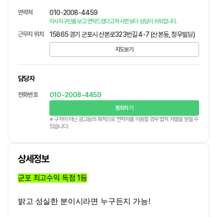
연락처
010-2008-4459
마사지구인를 보고 연락드렸다고 하시면 보다 상담이 쉬워집니다.
근무지 위치
15865 경기 군포시 산본로323번길 4-7 (산본동, 청우빌딩)
지도보기
담당자
전화번호
010-2008-4459
통화하기
※ 구직이 아닌 광고등의 목적으로 연락처를 이용할 경우 법적 처벌을 받을 수
있습니다.
상세정보
군포 최고수익 독점 1등
밝고 성실한 분이시라면 누구든지 가능!