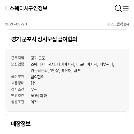
스웨디시구인정보
2026-03-20
스크랩
공유
경기 군포시 상시모집 급여협의
근무지역
경기 군포
모집업종
스웨디시마사지
타이마사지
아로마마사지
피부관리
카운터관리
1인샵
홈케어
림프
급여조건
급여협의
고용형태
협의
경력조건
무관
연령조건
50세 이하
성별조건
여자
상호명
매장정보
1
/
1