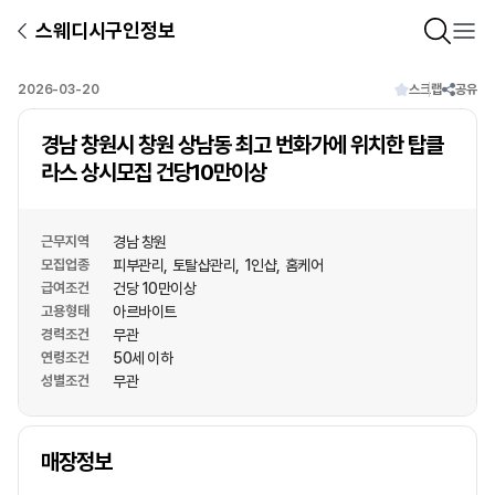
스웨디시구인정보
2026-03-20
스크랩
공유
경남 창원시 창원 상남동 최고 번화가에 위치한 탑클
라스 상시모집 건당10만이상
근무지역
경남 창원
모집업종
피부관리
토탈샵관리
1인샵
홈케어
급여조건
건당 10만이상
고용형태
아르바이트
경력조건
무관
연령조건
50세 이하
성별조건
무관
상호명
매장정보
1
/
1