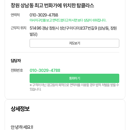
창원 상남동 최고 번화가에 위치한 탑클라스
연락처
010-3029-4788
마사지구인를 보고 연락드렸다고 하시면 보다 상담이 쉬워집니다.
근무지 위치
51496 경남 창원시 성산구 마디미로37번길 9 (상남동, 장원
빌딩)
지도보기
담당자
전화번호
010-3029-4788
통화하기
※ 구직이 아닌 광고등의 목적으로 연락처를 이용할 경우 법적 처벌을 받을 수
있습니다.
상세정보
안녕하세요!!