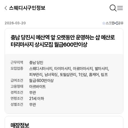
스웨디시구인정보
2026-03-20
스크랩
공유
충남 당진시 예산역 앞 오랫동안 운영하는 샵 예산로
터리마사지 상시모집 월급600만이상
근무지역
충남 당진
모집업종
스웨디시마사지
타이마사지
아로마마사지
발마사지
피부관리
남녀왁싱
토탈샵관리
1인샵
홈케어
림프
급여조건
월급 600만이상
고용형태
아르바이트
경력조건
무관
연령조건
21세 이하
성별조건
무관
상호명
매장정보
1
/
1