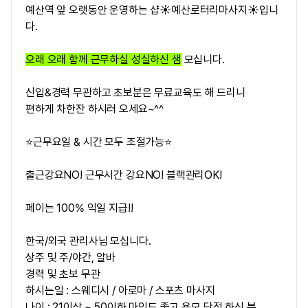
예산역 앞
오랫동안 운영하는 샵
☀️예산로터리마사지☀️입니
다.
오래 오래 함께 근무하실 성실하신 샘
모십니다.
신입&경력 무관하고 초보분은 무료교육도 해 드리니
편하게 차한잔 하시러 오세요~^^
⭐근무요일 & 시간 모두 조절가능⭐
출근강요NO! 근무시간 강요NO! 블랙관리OK!
페이는 100% 익일 지급!!
한국/외국 관리사님 모십니다.
상주 및 주/야간, 알바
경력 및 초보 무관
하시는일 : 스웨디시 / 아로마 / 스포츠 마사지
나이 : 21이상 ~ 50이하 마인드 좋고 용모 단정 하신 분