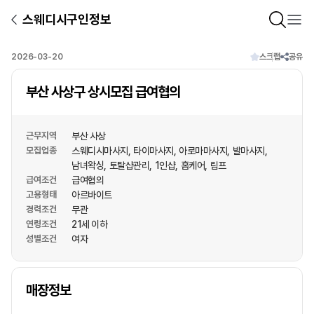
스웨디시구인정보
2026-03-20
스크랩
공유
부산 사상구 상시모집 급여협의
근무지역
부산 사상
모집업종
스웨디시마사지
타이마사지
아로마마사지
발마사지
남녀왁싱
토탈샵관리
1인샵
홈케어
림프
급여조건
급여협의
고용형태
아르바이트
경력조건
무관
연령조건
21세 이하
성별조건
여자
상호명
매장정보
1
/
1