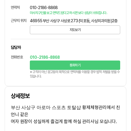
연락처
010-2186-8868
마사지구인를 보고 연락드렸다고 하시면 보다 상담이 쉬워집니다.
근무지 위치
46955 부산 사상구 사상로 273 (덕포동, 사상외과의원)2층
지도보기
담당자
전화번호
010-2186-8868
통화하기
※ 구직이 아닌 광고등의 목적으로 연락처를 이용할 경우 법적 처벌을 받을 수
있습니다.
상세정보
황제체형관리에서 친
부산 사상구 아로마 스포츠 토탈샵
언니 같은
여자 원장이 성실하게 즐겁게 함께 하실 관리사님 모십니다.