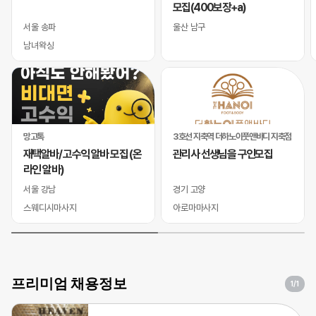
모집(400보장+a)
서울 송파
울산 남구
남녀왁싱
망고톡
3호선 지축역 더하노이풋앤바디 지축점
재택알바/ 고수익 알바 모집 (온
관리사 선생님을 구인모집
라인 알바)
서울 강남
경기 고양
스웨디시마사지
아로마마사지
프리미엄 채용정보
1
/1