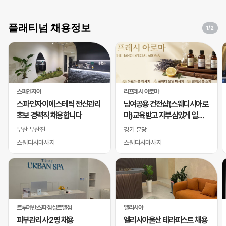
플래티넘 채용정보
1
/2
스파인자이
리프레시 아로마
스파인자이 에스테틱 전신관리
남여공용 건전샵(스웨디시아로
초보 경력직 채용합니다
마)교육받고 자부심있게 일하
실 바디테라피사 모십니다
부산 부산진
경기 분당
스웨디시마사지
스웨디시마사지
트루어반스파 잠실르엘점
엘리시아
피부관리사 2명 채용
엘리시아울산 테라피스트 채용