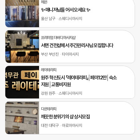
헤븐
✨ 매니저님들 어서 오세요 ✨
울산 남구
스웨디시마사지
프리미엄 더바디 마사지샵
서면 건전샵에서 주간관리사님 모집합니다
부산 부산진
타이마사지
레이테라피
원주 혁신도시 「레이테라피」│페이12만│숙소
지원│교통비지원
강원 원주
스웨디시마사지
다온테라피
깨끗한 분위기의 샵 상시모집
대전 대덕구
아로마마사지