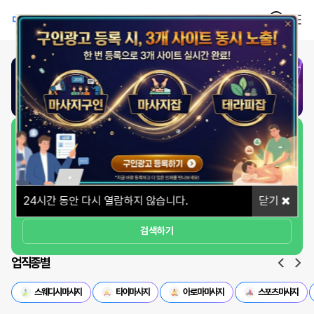
1
/
1
일자리 빠르게 찾기
상세옵션
24
시간 동안 다시 열람하지 않습니다.
닫기
검색하기
업직종별
스웨디시마사지
타이마사지
아로마마사지
스포츠마사지