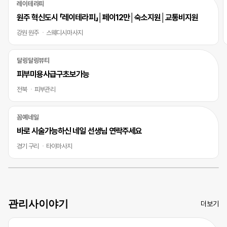
레이테라피
원주 혁신도시 「레이테라피」│페이12만│숙소지원│교통비지원
강원 원주
스웨디시마사지
달링달링뷰티
피부미용사급구초보가능
전북
피부관리
꼼예네일
바로 시술가능하신 네일 선생님 연락주세요
경기 구리
타이마사지
관리사이야기
더보기