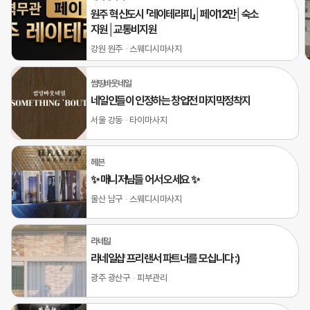
원주 혁신도시 「레이테라피」│페이12만│숙소
지원│교통비지원
강원 원주
스웨디시마사지
썸띵바웃네일
네일인들이 인정하는 창업전 마지막정착지
서울 강동
타이마사지
헤븐
✨ 매니저님들 어서 오세요 ✨
울산 남구
스웨디시마사지
라네일
라네일샵 프리랜서 파트너를 모십니다 :)
광주 광산구
피부관리