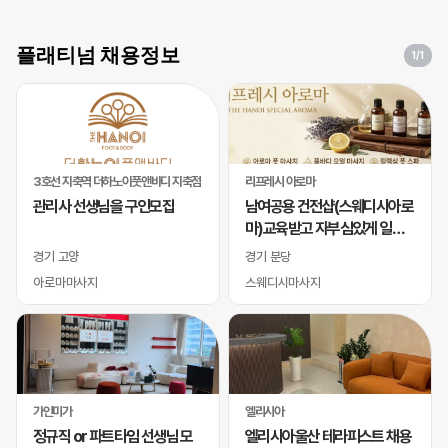
플래티넘 채용정보
1
/1
3호선 지축역 더하노이풋앤바디 지축점
리프레시 아로마
관리사 선생님을 구인모집
남여공용 건전샵(스웨디시아로
마)교육받고 자부심있게 일하
실 바디테라피사 모십니다
경기 고양
경기 분당
아로마마사지
스웨디시마사지
가인미가
엘리시아
정규직 or 파트타임 선생님 모
엘리시아울산 테라피스트 채용