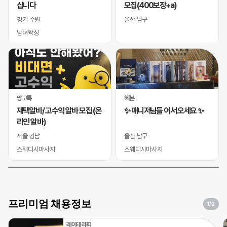
십니다
모집(400보장+a)
경기 수원
울산 남구
남녀왁싱
망고톡
헤븐
재택알바/ 고수익 알바 모집 (온
✨ 매니저님들 어서 오세요 ✨
라인 알바)
서울 강남
울산 남구
스웨디시마사지
스웨디시마사지
프리미엄 채용정보
1
/2
레이테라피