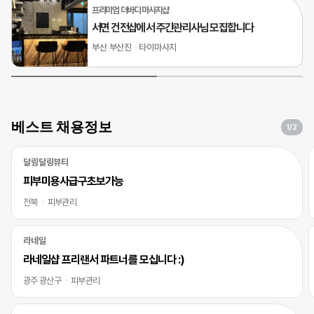
프리미엄 더바디 마사지샵
서면 건전샵에서 주간관리사님 모집합니다
부산 부산진
타이마사지
베스트 채용정보
1
/2
달링달링뷰티
피부미용사급구초보가능
전북
피부관리
라네일
라네일샵 프리랜서 파트너를 모십니다 :)
광주 광산구
피부관리