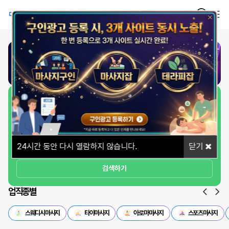
1
/
1
일자리 빠르게 찾기
상세옵션
24
시간 동안 다시 열람하지 않습니다.
닫기
검색하기
업직종별
스웨디시마사지
타이마사지
아로마마사지
스포츠마사지