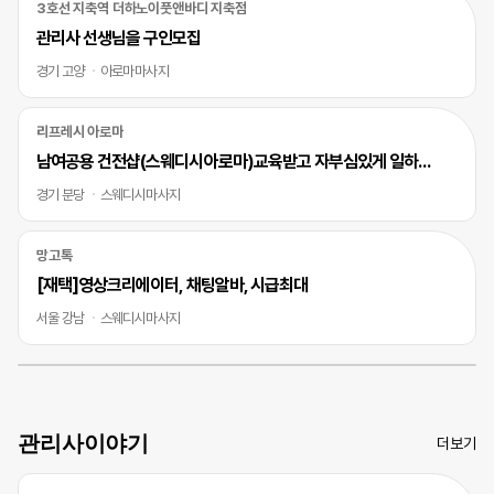
3호선 지축역 더하노이풋앤바디 지축점
관리사 선생님을 구인모집
경기 고양
아로마마사지
리프레시 아로마
남여공용 건전샵(스웨디시아로마)교육받고 자부심있게 일하실 바디테라피사 모십니다
경기 분당
스웨디시마사지
망고톡
[재택]영상크리에이터, 채팅알바, 시급최대
서울 강남
스웨디시마사지
관리사이야기
더보기