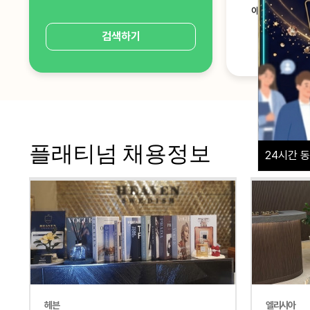
아로마마사지
검색하기
플래티넘 채용정보
24
시간 동
헤븐
엘리시아