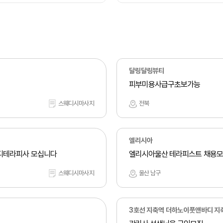
달링달링뷰티
피부미용사급구초보가능
스웨디시마사지
전북
엘리시아
디테라피사 모십니다
엘리시아울산 테라피스트 채용모집
스웨디시마사지
울산 남구
3호선 지축역 더하노이풋앤바디 지