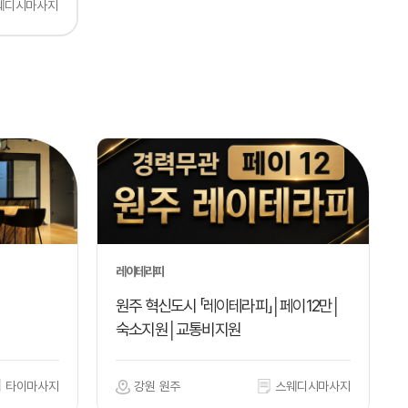
웨디시마사지
레이테라피
원주 혁신도시 「레이테라피」│페이12만│
숙소지원│교통비지원
타이마사지
강원 원주
스웨디시마사지