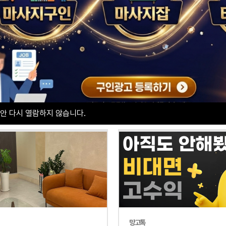
피부관리
토탈샵관리
경락
안 다시 열람하지 않습니다.
망고톡