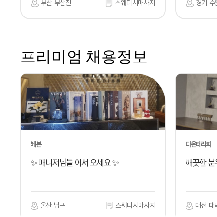
부산 부산진
스웨디시마사지
경기 수
프리미엄 채용정보
헤븐
다온테라피
✨ 매니저님들 어서 오세요 ✨
깨끗한 분
울산 남구
스웨디시마사지
대전 대