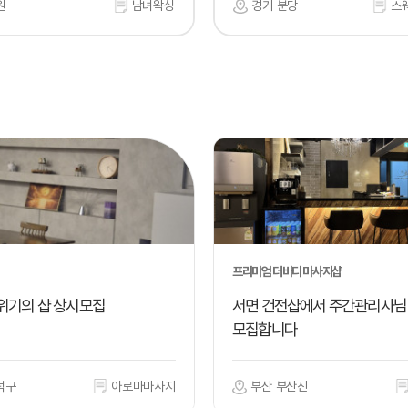
원
남녀왁싱
경기 분당
스
프리미엄 더바디 마사지샵
위기의 샵 상시모집
서면 건전샵에서 주간관리사님
모집합니다
덕구
아로마마사지
부산 부산진