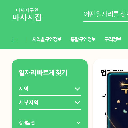
지역별 구인정보
통합 구인정보
구직정보
일자리 빠르게 찾기
업직종별
스웨디시마사지
타이마사지
상세옵션