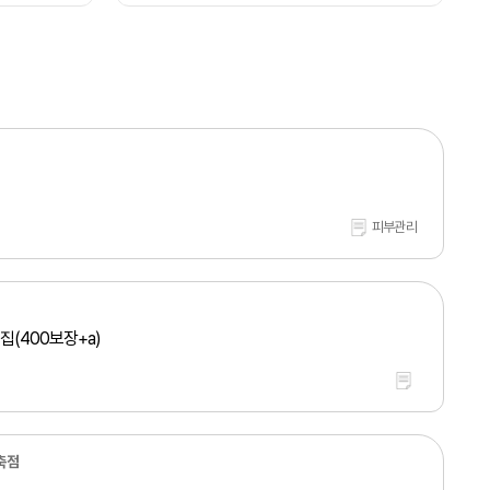
피부관리
(400보장+a)
축점