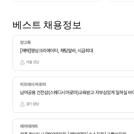
베스트 채용정보
망고톡
[재택]영상크리에이터, 채팅알바, 시급최대
서울 강남
리프레시 아로마
남여공용 건전샵(스웨디시아로마)교육받고 자부심있게 일하실 바
경기 분당
레이테라피