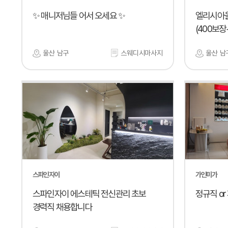
✨ 매니저님들 어서 오세요 ✨
엘리시아
(400보장+
울산 남구
스웨디시마사지
울산 남
스파인자이
가인미가
스파인자이 에스테틱 전신관리 초보
정규직 o
경력직 채용합니다