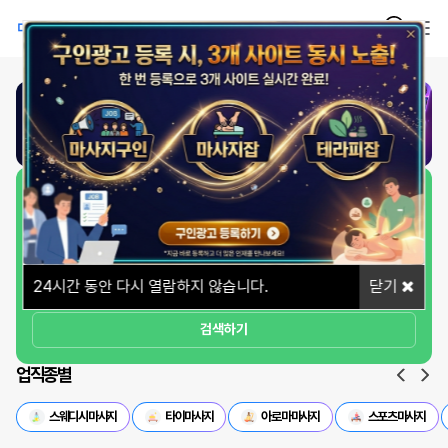
1
/
1
일자리 빠르게 찾기
상세옵션
24
시간 동안 다시 열람하지 않습니다.
닫기
검색하기
업직종별
스웨디시마사지
타이마사지
아로마마사지
스포츠마사지