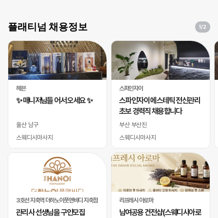
플래티넘 채용정보
1
/2
헤븐
스파인자이
✨ 매니저님들 어서 오세요 ✨
스파인자이 에스테틱 전신관리
초보 경력직 채용합니다
울산 남구
부산 부산진
스웨디시마사지
스웨디시마사지
3호선 지축역 더하노이풋앤바디 지축점
리프레시 아로마
관리사 선생님을 구인모집
남여공용 건전샵(스웨디시아로