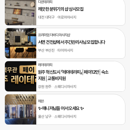
다온테라피
깨끗한 분위기의 샵 상시모집
대전 대덕구
아로마마사지
프리미엄 더바디 마사지샵
서면 건전샵에서 주간관리사님 모집합니다
부산 부산진
타이마사지
레이테라피
원주 혁신도시 「레이테라피」│페이12만│숙소
지원│교통비지원
강원 원주
스웨디시마사지
헤븐
✨ 매니저님들 어서 오세요 ✨
울산 남구
스웨디시마사지