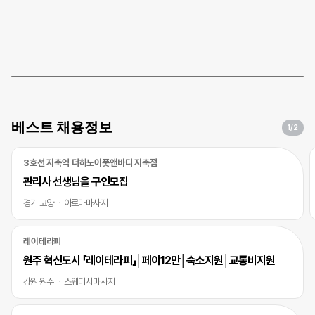
베스트 채용정보
1
/2
3호선 지축역 더하노이풋앤바디 지축점
관리사 선생님을 구인모집
경기 고양
아로마마사지
레이테라피
원주 혁신도시 「레이테라피」│페이12만│숙소지원│교통비지원
강원 원주
스웨디시마사지