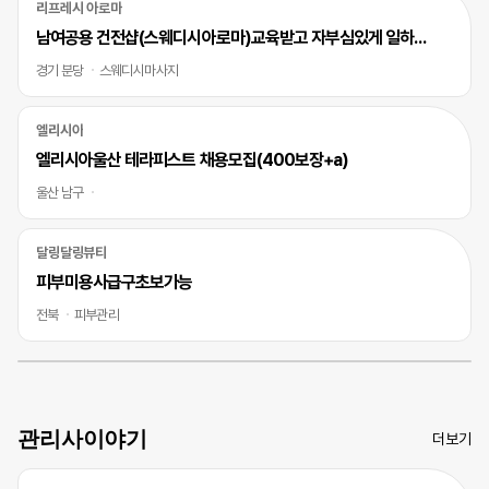
리프레시 아로마
남여공용 건전샵(스웨디시아로마)교육받고 자부심있게 일하실 바디테라피사 모십니다
경기 분당
스웨디시마사지
엘리시아
엘리시아울산 테라피스트 채용모집(400보장+a)
울산 남구
달링달링뷰티
피부미용사급구초보가능
전북
피부관리
관리사이야기
더보기