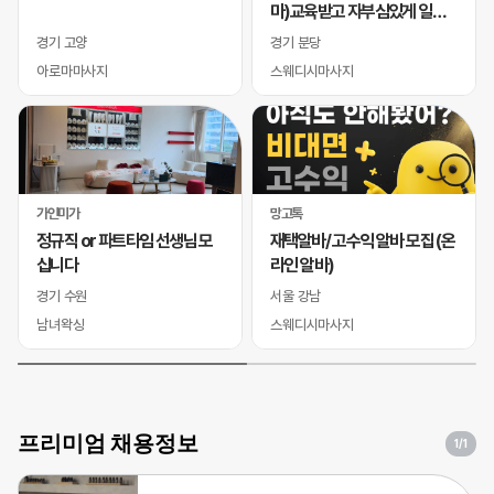
마)교육받고 자부심있게 일하
실 바디테라피사 모십니다
경기 고양
경기 분당
아로마마사지
스웨디시마사지
가인미가
망고톡
정규직 or 파트타임 선생님 모
재택알바/ 고수익 알바 모집 (온
십니다
라인 알바)
경기 수원
서울 강남
남녀왁싱
스웨디시마사지
프리미엄 채용정보
1
/1