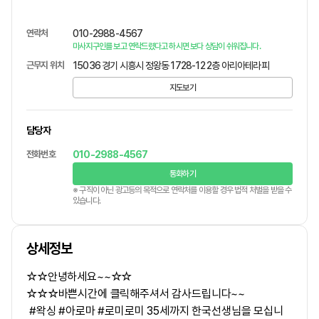
연락처
010-2988-4567
마사지구인를 보고 연락드렸다고 하시면 보다 상담이 쉬워집니다.
근무지 위치
15036 경기 시흥시 정왕동 1728-12 2층 아리아테라피
지도보기
담당자
전화번호
010-2988-4567
통화하기
※ 구직이 아닌 광고등의 목적으로 연락처를 이용할 경우 법적 처벌을 받을 수
있습니다.
상세정보
☆☆안녕하세요~~☆☆
☆☆☆바쁜시간에 클릭해주셔서 감사드립니다~~
#왁싱 #아로마 #로미로미 35세까지 한국선생님을 모십니