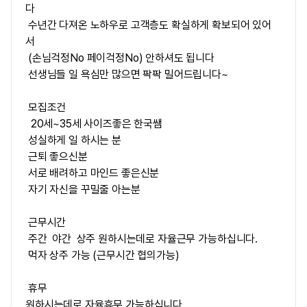
다
수년간 다져온 노하우로 고객층도 확실하게 확보되어 있어
서
(손님걱정No 페이걱정No) 안하셔도 됩니다
선생님들 일 욕심만 많으면 팍팍 밀어드립니다~
모집조건
20세~35세 사이즈좋은 한국쌤
성실하게 일 하시는 분
근퇴 좋으신분
서로 배려하고 마인드 좋은신분
자기 자신을 꾸밀줄 아는분
근무시간
주간 야간 상주 원하시는데로 자율근무 가능하십니다.
먹자 상주 가능 (근무시간 협의가능)
휴무
원하시는데로 자율휴무 가능하십니다.