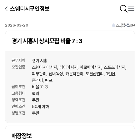
스웨디시구인정보
2026-03-20
스크랩
공유
경기 시흥시 상시모집 비율 7 : 3
근무지역
경기 시흥
모집업종
스웨디시마사지
타이마사지
아로마마사지
스포츠마사지
피부관리
남녀왁싱
카운터관리
토탈샵관리
1인샵
홈케어
림프
급여조건
비율 7 : 3
고용형태
협의
경력조건
무관
연령조건
50세 이하
성별조건
무관
상호명
매장정보
1
/
1