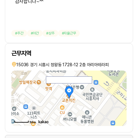
감사합니다~^^
주간
야간
상주
자율근무
근무지역
15036 경기 시흥시 정왕동 1728-12 2층 아리아테라피
50m