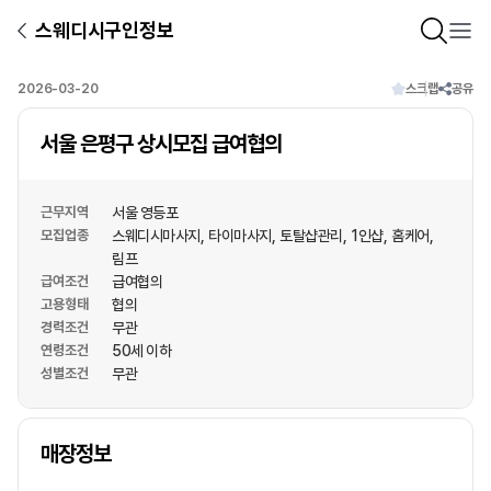
스웨디시구인정보
2026-03-20
스크랩
공유
서울 은평구 상시모집 급여협의
근무지역
서울 영등포
모집업종
스웨디시마사지
타이마사지
토탈샵관리
1인샵
홈케어
림프
급여조건
급여협의
고용형태
협의
경력조건
무관
연령조건
50세 이하
성별조건
무관
상호명
매장정보
1
/
1