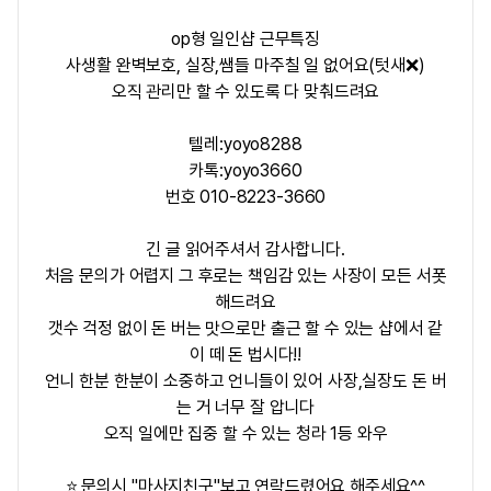
op형 일인샵 근무특징
사생활 완벽보호, 실장,쌤들 마주칠 일 없어요(텃새❌)
오직 관리만 할 수 있도록 다 맞춰드려요
텔레:yoyo8288
카톡:yoyo3660
번호 010-8223-3660
긴 글 읽어주셔서 감사합니다.
처음 문의가 어렵지 그 후로는 책임감 있는 사장이 모든 서폿
해드려요
갯수 걱정 없이 돈 버는 맛으로만 출근 할 수 있는 샵에서 같
이 떼 돈 법시다!!
언니 한분 한분이 소중하고 언니들이 있어 사장,실장도 돈 버
는 거 너무 잘 압니다
오직 일에만 집중 할 수 있는 청라 1등 와우
⭐ 문의시 "마사지친구"보고 연락드렸어요 해주세요^^