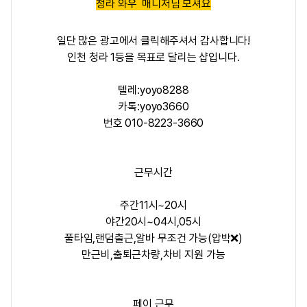
청라 와우 매니저님 모셔요
일단 많은 광고에서 클릭해주셔서 감사합니다!
인천 청라 1등을 목표로 달리는 샵입니다.
텔레:yoyo8288
카톡:yoyo3660
번호 010-8223-3660
근무시간
주간11시~20시
야간20시~04시,05시
풀타임,랜덤출근,알바 무조건 가능(압박❌)
만근비,출퇴근차량,차비 지원 가능
페이,근무