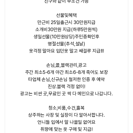
친구와 같이 무조건 가능
선물및혜택
만근비 25일출근시 30만원지급
소개비30만원 지급(하루5만원씩)
생일선물(10만원상당)주민증확인후
명절선물(추석,설날)
옷걱정 말아요 입던옷 말고 쌔걸루 지급!!!
손님,콜,블랙관리,광고
주간 최소5-6개 야간 최소6-8개 죽어도 보장
타업체 손님,신규손님 철저한 인증 후 예약
진상.블랙 걱정 없이!
광고는 비싼 곳,무료인 곳 싹 다 메인으로 나갑니다.
청소,비품,수건,홀복
상주하는 사장 및 실장이 다 알아서합니다.
언니들 입에서 말 나올일 없어요
취향에 맞는 옷 구매 및 지급!