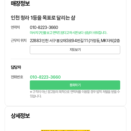
매장정보
1
/
1
인천 청라 1등을 목표로 달리는 샵
연락처
010-8223-3660
마사지구인를 보고 연락드렸다고 하시면 보다 상담이 쉬워집니다.
근무지 위치
22883 인천 서구 봉오재3로94번길 11 (가정동, MK타워)2층
지도보기
담당자
전화번호
010-8223-3660
통화하기
※ 구직이 아닌 광고등의 목적으로 연락처를 이용할 경우 법적 처벌을 받을 수
있습니다.
상세정보