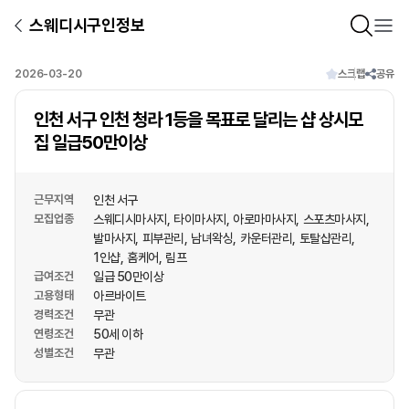
스웨디시구인정보
2026-03-20
스크랩
공유
인천 서구 인천 청라 1등을 목표로 달리는 샵 상시모
집 일급50만이상
근무지역
인천 서구
모집업종
스웨디시마사지
타이마사지
아로마마사지
스포츠마사지
발마사지
피부관리
남녀왁싱
카운터관리
토탈샵관리
1인샵
홈케어
림프
급여조건
일급 50만이상
고용형태
아르바이트
경력조건
무관
연령조건
50세 이하
성별조건
무관
상호명