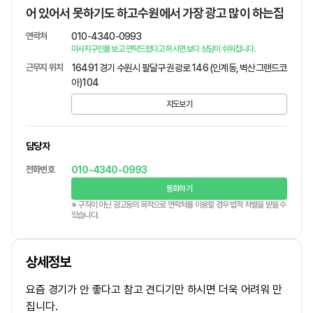
어 있어서 못하기도 하고수원에서 가장 광고 많이 하는집
연락처
010-4340-0993
마사지구인를 보고 연락드렸다고 하시면 보다 상담이 쉬워집니다.
근무지 위치
16491 경기 수원시 팔달구 권광로 146 (인계동, 벽산그랜드코
아)104
지도보기
담당자
전화번호
010-4340-0993
통화하기
※ 구직이 아닌 광고등의 목적으로 연락처를 이용할 경우 법적 처벌을 받을 수
있습니다.
상세정보
요즘 경기가 안 좋다고 참고 견디기만 하시면 더욱 어려워 만
집니다.