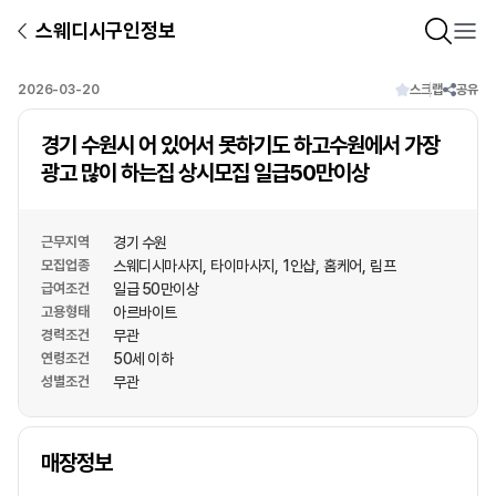
스웨디시구인정보
2026-03-20
스크랩
공유
경기 수원시 어 있어서 못하기도 하고수원에서 가장
광고 많이 하는집 상시모집 일급50만이상
근무지역
경기 수원
모집업종
스웨디시마사지
타이마사지
1인샵
홈케어
림프
급여조건
일급 50만이상
고용형태
아르바이트
경력조건
무관
연령조건
50세 이하
성별조건
무관
상호명
매장정보
1
/
1