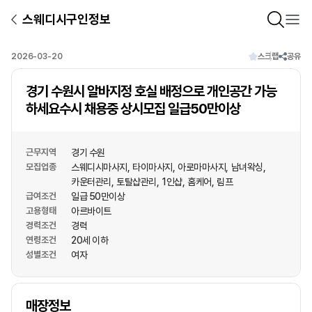
스웨디시구인정보
2026-03-20
스크랩
공유
경기 수원시 알바지정 호실 배정으로 개인공간 가능
하세요수시 채용중 상시모집 일급50만이상
근무지역
경기 수원
모집업종
스웨디시마사지
타이마사지
아로마마사지
남녀왁싱
카운터관리
토탈샵관리
1인샵
홈케어
림프
급여조건
일급 50만이상
고용형태
아르바이트
경력조건
경력
연령조건
20세 이하
성별조건
여자
상호명
매장정보
1
/
1