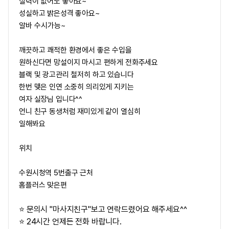
실력이 없어도 좋아요~
성실하고 밝은성격 좋아요~
알바 수시가능~
깨끗하고 쾌적한 환경에서 좋은 수입을
원하신다면 망설이지 마시고 편하게 전화주세요
블랙 및 광고관리 철저히 하고 있습니다
한번 맺은 인연 소중히 의리있게 지키는
여자 실장님 입니다^^
언니 친구 동생처럼 재미있게 같이 열심히
일해봐요
위치
수원시청역 5번출구 근처
홈플러스 맞은편
⭐ 문의시 "마사지친구"보고 연락드렸어요 해주세요^^
⭐ 24시간 언제든 전화 바랍니다.