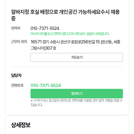
알바지정 호실 배정으로 개인공간 가능하세요수시 채용
중
연락처
010-7371-5524
마사지구인를 보고 연락드렸다고 하시면 보다 상담이 쉬워집니다.
근무지 위치
16571 경기 수원시 권선구 효원로256번길 15 (권선동, 세종
그랑시아)307호
지도보기
담당자
전화번호
010-7371-5524
통화하기
※ 구직이 아닌 광고등의 목적으로 연락처를 이용할 경우 법적 처벌을 받을 수
있습니다.
상세정보