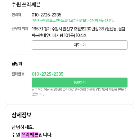
수원 쓰리쎄븐
연락처
010-2725-2335
마사지구인를 보고 연락드렸다고 하시면 보다 상담이 쉬워집니다.
근무지 위치
16571 경기 수원시 권선구 효원로230번길 38 (권선동, 올림
픽공원대우미래사랑 101동) 104호
지도보기
담당자
전화번호
010-2725-2335
통화하기
※ 구직이 아닌 광고등의 목적으로 연락처를 이용할 경우 법적 처벌을 받을 수
있습니다.
상세정보
안녕하세요.
수원
쓰리쎄븐
입니다.