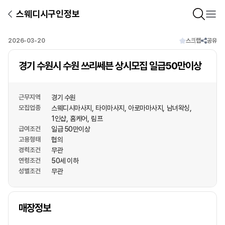
스웨디시구인정보
2026-03-20
스크랩
공유
경기 수원시 수원 쓰리쎄븐 상시모집 일급50만이상
근무지역
경기 수원
모집업종
스웨디시마사지
타이마사지
아로마마사지
남녀왁싱
1인샵
홈케어
림프
급여조건
일급 50만이상
고용형태
협의
경력조건
무관
연령조건
50세 이하
성별조건
무관
상호명
매장정보
1
/
1