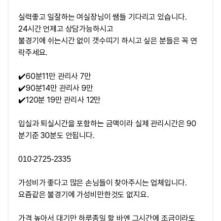
실력좋고 일잘하는 여실장님이 쌤들 기다리고 있습니다.
24시간 언제고 상담가능하시고
불경기에 쉬는시간 없이 갯수띠기 하시고 싶은 분들은 꼭 연
락주세요.
✔️60분11만 관리사 7만
✔️90분14만 관리사 9만
✔️120분 19만 관리사 12만
입실과 퇴실시간을 포함하는 금액이라
실제 관리시간
은 90
분기준
30분
도 안됩니다.
010-2725-2335
가성비가 좋다고 많은 손님들이 찾아주시는 업체입니다.
요즘같은 불경기에 가성비만한것도 없지요.
가격 높아서 대기만 하루종일 할 바엔 그시간에 조금이라도