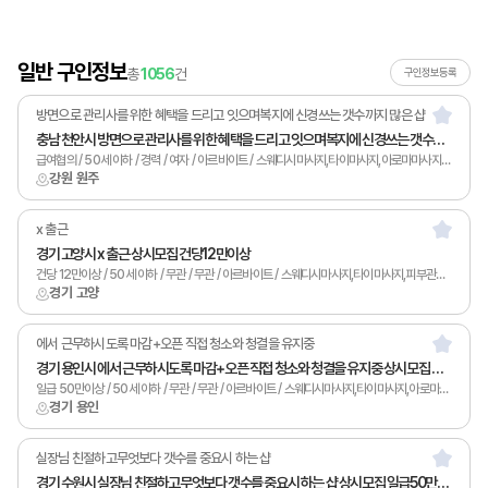
일반 구인정보
총
1056
건
구인정보등록
방면으로 관리사를 위한 혜택을 드리고 잇으며복지에 신경쓰는 갯수까지 많은 샵
충남 천안시 방면으로 관리사를 위한 혜택을 드리고 잇으며복지에 신경쓰는 갯수까지 많은 샵 상시모집 급여협의
급여협의 / 50세 이하 / 경력 / 여자 / 아르바이트 / 스웨디시마사지,타이마사지,아로마마사지,발마사지,피부관리,남녀왁싱,카운터관리,토탈샵관리,1인샵,홈케어,림프
강원 원주
x 출근
경기 고양시 x 출근 상시모집 건당12만이상
건당 12만이상 / 50세 이하 / 무관 / 무관 / 아르바이트 / 스웨디시마사지,타이마사지,피부관리,카운터관리
경기 고양
에서 근무하시도록 마감+오픈 직접 청소와 청결을 유지중
경기 용인시 에서 근무하시도록 마감+오픈 직접 청소와 청결을 유지중 상시모집 일급50만이상
일급 50만이상 / 50세 이하 / 무관 / 무관 / 아르바이트 / 스웨디시마사지,타이마사지,아로마마사지,발마사지,피부관리,남녀왁싱,카운터관리,토탈샵관리,1인샵,홈케어,림프
경기 용인
실장님 친절하고무엇보다 갯수를 중요시 하는 샵
경기 수원시 실장님 친절하고무엇보다 갯수를 중요시 하는 샵 상시모집 일급50만이상