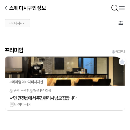
스웨디시구인정보
타이마사지
×
프리미엄
광고안내
프리미엄 더바디 마사지샵
부산 부산진
경력
1년 이상
서면 건전샵에서 주간관리사님 모집합니다
타이마사지