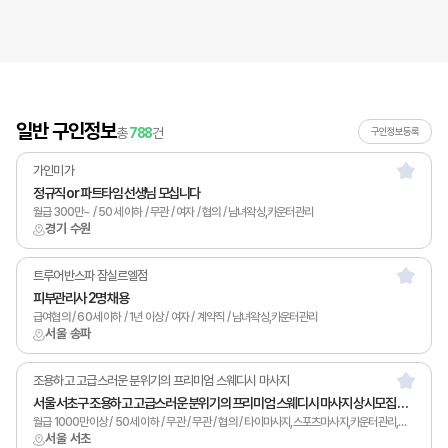
일반 구인정보
총
788
건
구인정보등록
가인미가
정규직 or 파트타임 선생님 모십니다
월급 300만~ / 50세 이하 / 무관 / 여자 / 협의 / 남녀왁싱,카운터관리
경기 수원
트루어반스파 잠실르엘점
피부관리사 2명 채용
급여협의 / 60세 이하 / 1년 이상 / 여자 / 계약직 / 남녀왁싱,카운터관리
서울 송파
조용하고 고급스러운 분위기의 프리미엄 스웨디시 마사지
서울 서초구 조용하고 고급스러운 분위기의 프리미엄 스웨디시 마사지 상시모집 월급1000만이상
월급 1000만이상 / 50세 이하 / 무관 / 무관 / 협의 / 타이마사지,스포츠마사지,카운터관리,토탈샵관리,1인샵
서울 서초