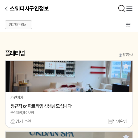
스웨디시구인정보
카운터관리
×
플래티넘
광고안내
가인미가
정규직 or 파트타임 선생님 모십니다
숙식제공,페이보장
경기 수원
남녀왁싱