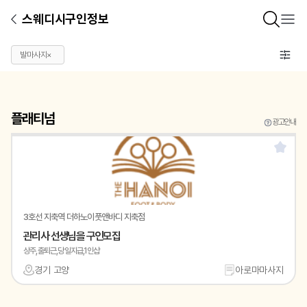
스웨디시구인정보
발마사지
×
플래티넘
광고안내
3호선 지축역 더하노이풋앤바디 지축점
관리사 선생님을 구인모집
상주,출퇴근,당일지급,1인샵
경기 고양
아로마마사지