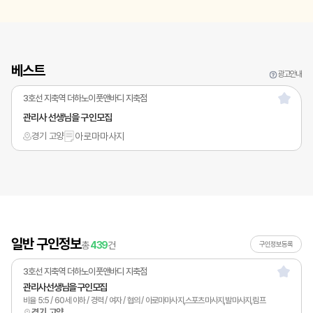
베스트
광고안내
3호선 지축역 더하노이풋앤바디 지축점
관리사 선생님을 구인모집
경기 고양
아로마마사지
일반 구인정보
총
439
건
구인정보등록
3호선 지축역 더하노이풋앤바디 지축점
관리사 선생님을 구인모집
비율 5:5 / 60세 이하 / 경력 / 여자 / 협의 / 아로마마사지,스포츠마사지,발마사지,림프
경기 고양