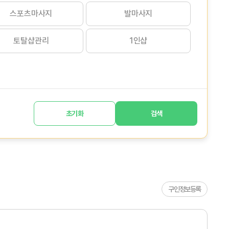
스포츠마사지
발마사지
토탈샵관리
1인샵
초기화
검색
구인정보등록