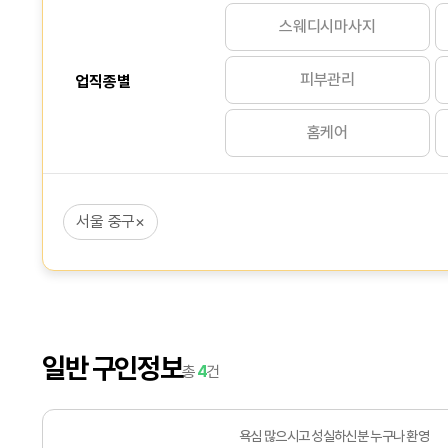
스웨디시마사지
피부관리
업직종별
홈케어
서울 중구
×
일반 구인정보
총
4
건
욕심 많으시고 성실하신분 누구나 환영