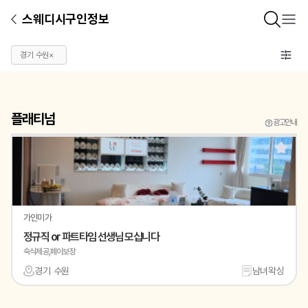
스웨디시구인정보
경기 수원
×
플래티넘
광고안내
가인미가
정규직 or 파트타임 선생님 모십니다
숙식제공,페이보장
경기 수원
남녀왁싱