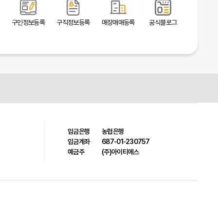
구인정보등록
구직정보등록
매장매매등록
공식블로그
입금은행
농협은행
입금계좌
687-01-230757
예금주
(주)아이티에스