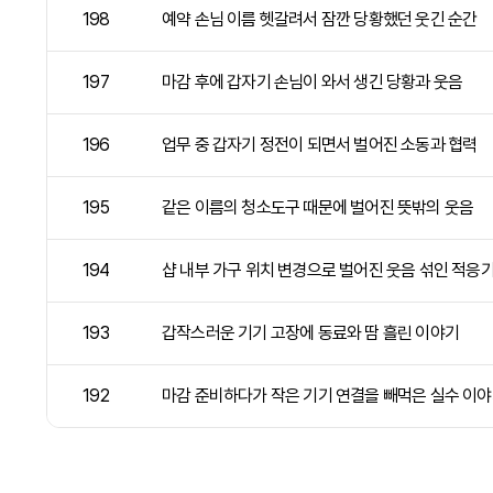
198
예약 손님 이름 헷갈려서 잠깐 당황했던 웃긴 순간
197
마감 후에 갑자기 손님이 와서 생긴 당황과 웃음
196
업무 중 갑자기 정전이 되면서 벌어진 소동과 협력
195
같은 이름의 청소도구 때문에 벌어진 뜻밖의 웃음
194
샵 내부 가구 위치 변경으로 벌어진 웃음 섞인 적응기
193
갑작스러운 기기 고장에 동료와 땀 흘린 이야기
192
마감 준비하다가 작은 기기 연결을 빼먹은 실수 이