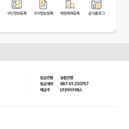
구인정보등록
구직정보등록
매장매매등록
공식블로그
입금은행
농협은행
입금계좌
687-01-230757
예금주
(주)아이티에스