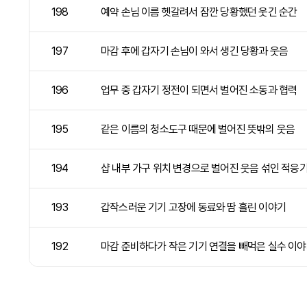
198
예약 손님 이름 헷갈려서 잠깐 당황했던 웃긴 순간
197
마감 후에 갑자기 손님이 와서 생긴 당황과 웃음
196
업무 중 갑자기 정전이 되면서 벌어진 소동과 협력
195
같은 이름의 청소도구 때문에 벌어진 뜻밖의 웃음
194
샵 내부 가구 위치 변경으로 벌어진 웃음 섞인 적응기
193
갑작스러운 기기 고장에 동료와 땀 흘린 이야기
192
마감 준비하다가 작은 기기 연결을 빼먹은 실수 이