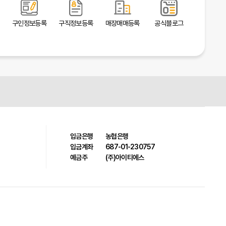
구인정보등록
구직정보등록
매장매매등록
공식블로그
입금은행
농협은행
입금계좌
687-01-230757
예금주
(주)아이티에스